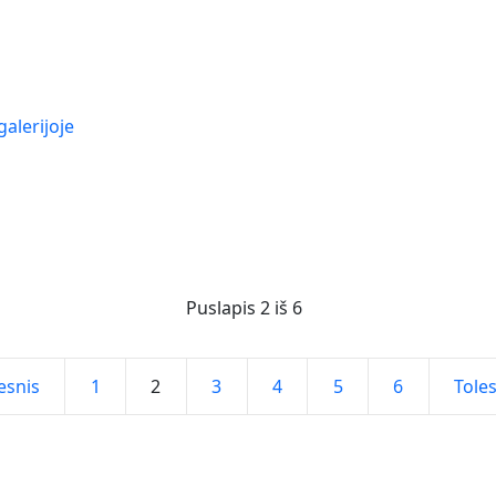
galerijoje
Puslapis 2 iš 6
esnis
1
2
3
4
5
6
Tole