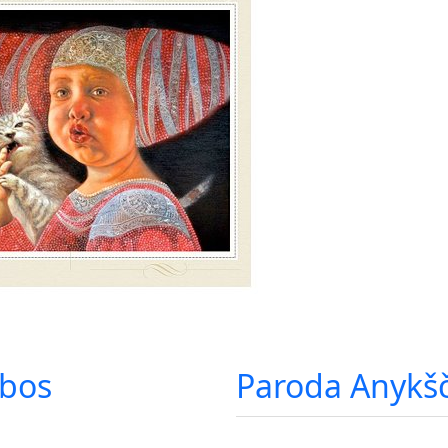
ybos
Paroda Anykšč